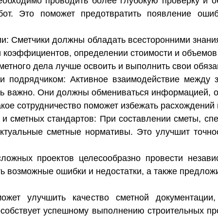
еобходимо проводить более глубокую проверку и об
от. Это поможет предотвратить появление ошиб
и: Сметчики должны обладать всесторонними знания
 коэффициентов, определении стоимости и объемов 
етного дела лучше освоить и выполнить свои обяза
 и подрядчиком: Активное взаимодействие между 
нь важно. Они должны обмениваться информацией, о
акое сотрудничество поможет избежать расхождений 
и сметных стандартов: При составлении сметы, сп
ктуальные сметные нормативы. Это улучшит точнос
ложных проектов целесообразно провести независ
ь возможные ошибки и недостатки, а также предлож
ожет улучшить качество сметной документации
особствует успешному выполнению строительных прое